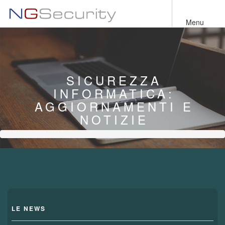
Salta
al
Menu
contenuto
principale
SICUREZZA
INFORMATICA:
AGGIORNAMENTI E
NOTIZIE
LE NEWS