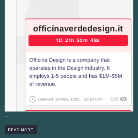
...
READ MORE