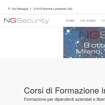
Salta
Via Rebaglia, 1 - 21019 Somma Lombardo (VA)
Youtube Channel
al
contenuto
principale
Main
HOME
CHI SIAMO
C
navigation
Corsi di Formazione i
Formazione per dipendenti aziendali e liberi