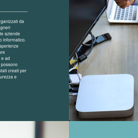
rganizzati da
egneri
lte aziende
o informatico.
esperienze
are
e e ad
he possono
tati creati per
curezza e