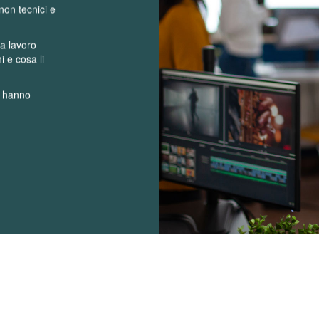
 non tecnici e
za lavoro
i e cosa li
i hanno