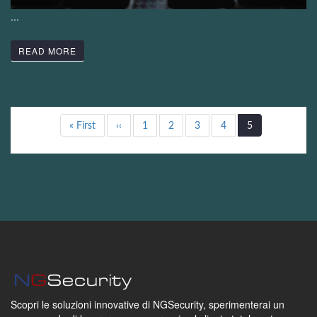
...
READ MORE
Paginazione
Prima
« First
Pagina
‹‹
Page
1
Page
2
Page
3
Page
4
Pagina
5
pagina
precedente
attuale
Scopri le soluzioni innovative di NGSecurity,
sperimenterai un