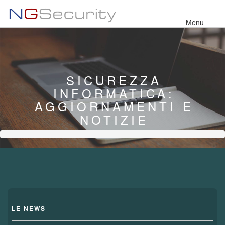
Salta
al
Menu
contenuto
principale
SICUREZZA
INFORMATICA:
AGGIORNAMENTI E
NOTIZIE
LE NEWS