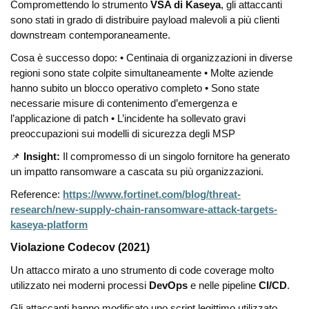
Compromettendo lo strumento
VSA di Kaseya
, gli attaccanti
sono stati in grado di distribuire payload malevoli a più clienti
downstream contemporaneamente.
Cosa è successo dopo:
• Centinaia di organizzazioni in diverse
regioni sono state colpite simultaneamente
• Molte aziende
hanno subito un blocco operativo completo
• Sono state
necessarie misure di contenimento d’emergenza e
l’applicazione di patch
• L’incidente ha sollevato gravi
preoccupazioni sui modelli di sicurezza degli MSP
📌
Insight:
Il compromesso di un singolo fornitore ha generato
un impatto ransomware a cascata su più organizzazioni.
Reference:
https://www.fortinet.com/blog/threat-
research/new-supply-chain-ransomware-attack-targets-
kaseya-platform
Violazione Codecov (2021)
Un attacco mirato a uno strumento di code coverage molto
utilizzato nei moderni processi
DevOps
e nelle pipeline
CI/CD
.
Gli attaccanti hanno modificato uno script legittimo utilizzato