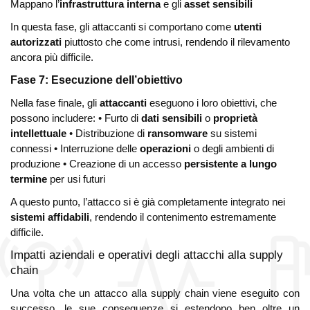
Mappano l’
infrastruttura interna
e gli
asset sensibili
In questa fase, gli attaccanti si comportano come
utenti
autorizzati
piuttosto che come intrusi, rendendo il rilevamento
ancora più difficile.
Fase 7: Esecuzione dell’obiettivo
Nella fase finale, gli
attaccanti
eseguono i loro obiettivi, che
possono includere:
• Furto di
dati sensibili
o
proprietà
intellettuale
• Distribuzione di
ransomware
su sistemi
connessi
• Interruzione delle
operazioni
o degli ambienti di
produzione
• Creazione di un accesso
persistente a lungo
termine
per usi futuri
A questo punto, l’attacco si è già completamente integrato nei
sistemi affidabili
, rendendo il contenimento estremamente
difficile.
Impatti aziendali e operativi degli attacchi alla supply
chain
Una volta che un attacco alla supply chain viene eseguito con
successo, le sue conseguenze si estendono ben oltre un