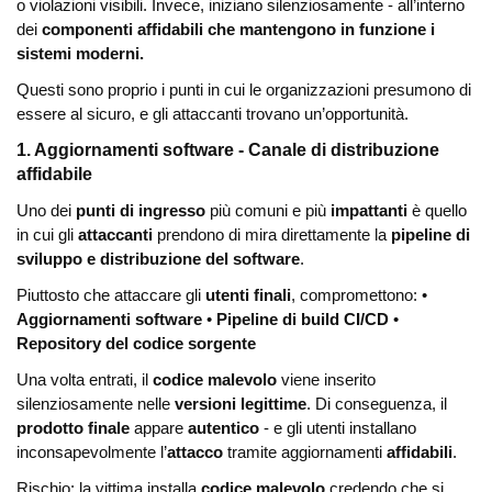
o violazioni visibili. Invece, iniziano silenziosamente - all’interno
dei
componenti affidabili che mantengono in funzione i
sistemi moderni.
Questi sono proprio i punti in cui le organizzazioni presumono di
essere al sicuro, e gli attaccanti trovano un’opportunità.
1. Aggiornamenti software - Canale di distribuzione
affidabile
Uno dei
punti di ingresso
più comuni e più
impattanti
è quello
in cui gli
attaccanti
prendono di mira direttamente la
pipeline di
sviluppo e distribuzione del software
.
Piuttosto che attaccare gli
utenti finali
, compromettono:
•
Aggiornamenti software
•
Pipeline di build CI/CD
•
Repository del codice sorgente
Una volta entrati, il
codice malevolo
viene inserito
silenziosamente nelle
versioni legittime
. Di conseguenza, il
prodotto finale
appare
autentico
- e gli utenti installano
inconsapevolmente l’
attacco
tramite aggiornamenti
affidabili
.
Rischio:
la vittima installa
codice malevolo
credendo che si