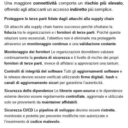
Una maggiore
connettività
comporta un
rischio più elevato
,
offrendo agli attaccanti un accesso
indiretto
più semplice.
Proteggere le terze parti fidate dagli attacchi alla supply chain
Gli attacchi alla supply chain hanno successo perché sfruttano la
fiducia
tra le organizzazioni e i
fornitori di terze parti
. Poiché queste
relazioni sono essenziali, l’obiettivo non è eliminarle ma proteggerle
attraverso un
monitoraggio continuo
e una
validazione costante
.
Monitoraggio dei fornitori
Le organizzazioni dovrebbero valutare
continuamente la
postura di sicurezza
e il livello di rischio dei propri
fornitori di terze parti
, invece di affidarsi a approvazioni una tantum.
Controlli di integrità del software
Tutti gli
aggiornamenti software
e
le release devono essere verificati utilizzando
firme digitali
,
hash
e
canali di aggiornamento sicuri
per garantirne l’autenticità.
Sicurezza delle dipendenze
Le
librerie open-source
e le dipendenze
esterne devono essere regolarmente
controllate
, aggiornate e utilizzate
solo se provenienti da
maintainer affidabili
.
Sicurezza CI/CD
Le
pipeline di sviluppo
devono essere
ristrette
,
monitorate e protette per prevenire modifiche non autorizzate o
l’inserimento di
codice malevolo
.