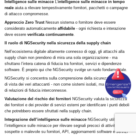
Intelligence sulle minacce
L’
intelligence sulle minacce in tempo
reale
aiuta a rilevare tempestivamente fornitori, pacchetti o campagne
di attacco compromesse.
Approccio Zero Trust
Nessun sistema o fornitore deve essere
considerato automaticamente
affidabile
- ogni richiesta e interazione
deve essere
verificata continuamente
.
Il ruolo di NGSecurity nella sicurezza della supply chain
Nell’ecosistema digitale altamente connesso di oggi, gli attacchi alla
supply chain non prendono di mira una sola organizzazione - ma
sfruttano l’intera catena di fiducia tra fornitori, servizi e dipendenze
software.
È proprio qui che NGSecurity svolge un ruolo fondamentale.
NGSecurity si concentra sulla comprensione della sicurezza dal punto
di vista dei veri attaccanti - non come sistemi isolati, ma come una rete
di relazioni di fiducia interconnesse.
Valutazione del rischio dei fornitori
NGSecurity valuta la sicurezza
dei fornitori e dei provider di servizi esterni per identificare i punti deboli
che potrebbero essere sfruttati nella supply chain.
Integrazione dell’intelligence sulle minacce
NGSecurity utilizza
l’intelligence sulle minacce per rilevare segnali precoci di attività
sospette o malevole su fornitori, API, aggiornamenti software e servizi