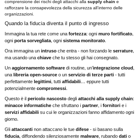
comprensione dei rischi degli attacchi alla
supply chain
e
rafforzare la consapevolezza della sicurezza all’interno delle
organizzazioni.
Quando la fiducia diventa il punto di ingresso
Immagina la tua rete come una
fortezza
:
ogni
muro fortificato
,
ogni
porta sorvegliata
, ogni
sistema monitorato
.
Ora immagina un
intruso
che entra - non forzando le
serrature
,
ma usando una
chiave
che tu stesso gli hai consegnato.
Un
aggiornamento software
di routine, un’
integrazione cloud
,
una
libreria open-source
o un
servizio di terze parti
- tutti
perfettamente
legittimi
, tutti
affidabili
… eppure tutti
potenzialmente
compromessi
.
Questo è il
pericolo nascosto
degli
attacchi alla supply chain
:
minacce informatiche
che sfruttano i
partner
, i
fornitori
e i
servizi affidabili
su cui le organizzazioni fanno affidamento ogni
giorno.
Gli
attaccanti
non attaccano le tue
difese
- si basano sulla
fiducia
, diffondendo silenziosamente
malware
, rubando
dati
o