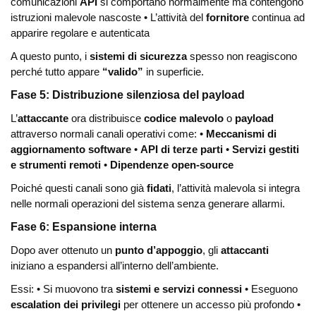
comunicazioni
API
si comportano normalmente ma contengono
istruzioni malevole nascoste
• L’attività del
fornitore
continua ad
apparire regolare e autenticata
A questo punto, i
sistemi di sicurezza
spesso non reagiscono
perché tutto appare
“valido”
in superficie.
Fase 5: Distribuzione silenziosa del payload
L’
attaccante
ora distribuisce
codice malevolo
o
payload
attraverso normali canali operativi come:
•
Meccanismi di
aggiornamento software
•
API di terze parti
•
Servizi gestiti
e strumenti remoti
•
Dipendenze open-source
Poiché questi canali sono già
fidati
, l’attività malevola si integra
nelle normali operazioni del sistema senza generare allarmi.
Fase 6: Espansione interna
Dopo aver ottenuto un
punto d’appoggio
, gli
attaccanti
iniziano a espandersi all’interno dell’ambiente.
Essi:
• Si muovono tra
sistemi e servizi connessi
• Eseguono
escalation dei privilegi
per ottenere un accesso più profondo
•