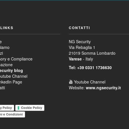
 LINKS
CONTATTI
e
NG Security
Siamo
Via Rebaglia 1
zi
21019 Somma Lombardo
sory e Compliance
Varese
- Italy
azione
Tel: +39 0331 1736630
curity blog
outube Channel
nkedIn Page
Youtube Channel
tti
Website:
www.ngsecurity.it
y Policy
Cookie Policy
ni e Condizioni