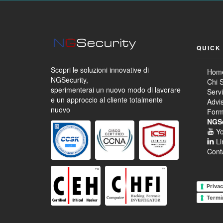
QUICK
Scopri le soluzioni innovative di
Hom
NGSecurity,
Chi 
sperimenterai un nuovo modo di lavorare
Servi
e un approccio al cliente totalmente
Advi
nuovo
Form
NGSe
Y
Li
Conta
Privac
Termi