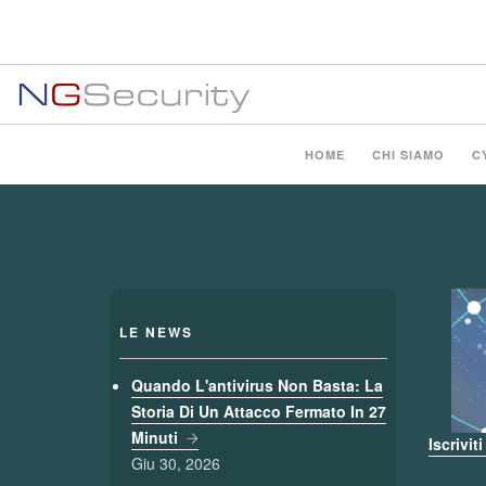
Salta
al
contenuto
principale
Main
HOME
CHI SIAMO
C
navigation
LE NEWS
Quando L'antivirus Non Basta: La
Storia Di Un Attacco Fermato In 27
Minuti
Iscrivit
Giu 30, 2026